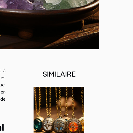
s à
SIMILAIRE
des
ue,
 en
 de
l