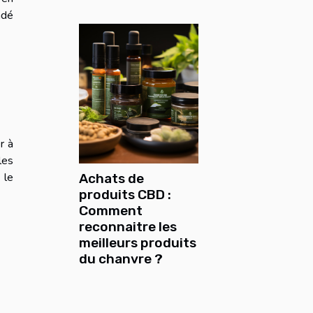
ndé
r à
les
 le
Achats de
produits CBD :
Comment
reconnaitre les
meilleurs produits
du chanvre ?