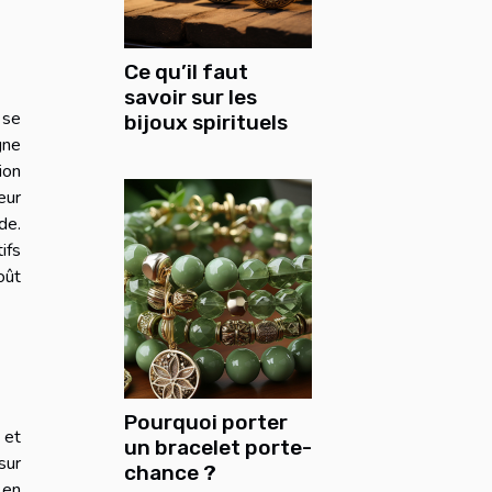
Ce qu’il faut
savoir sur les
 se
bijoux spirituels
gne
ion
eur
de.
ifs
oût
Pourquoi porter
 et
un bracelet porte-
sur
chance ?
 en