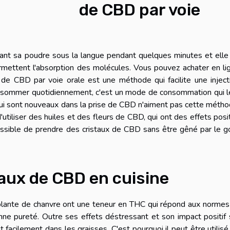
de CBD par voie
tant sa poudre sous la langue pendant quelques minutes et elle
mettent l'absorption des molécules. Vous pouvez
achater en li
 de CBD par voie orale est une méthode qui facilite une inject
consommer quotidiennement, c'est un mode de consommation qui l
 qui sont nouveaux dans la prise de CBD n'aiment pas cette métho
tiliser des huiles et des fleurs de CBD, qui ont des effets posit
ossible de prendre des cristaux de CBD sans être gêné par le g
taux de CBD en cuisine
 plante de chanvre ont une teneur en THC qui répond aux normes
ne pureté. Outre ses effets déstressant et son impact positif 
t facilement dans les graisses. C'est pourquoi il peut être utilisé