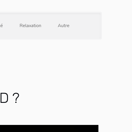
té
Relaxation
Autre
BD ?