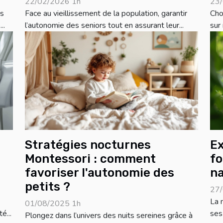
22/02/2026 1h
23/
ns
Face au vieillissement de la population, garantir
Cho
..
l’autonomie des seniors tout en assurant leur...
sur
Stratégies nocturnes
Ex
Montessori : comment
fo
favoriser l'autonomie des
na
petits ?
27/
La 
01/08/2025 1h
é...
ses
Plongez dans l’univers des nuits sereines grâce à