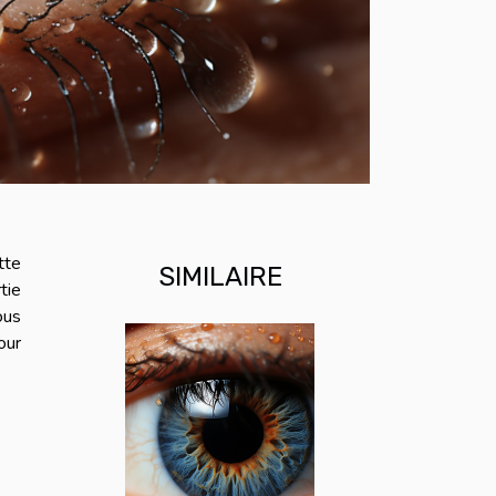
tte
SIMILAIRE
tie
ous
our