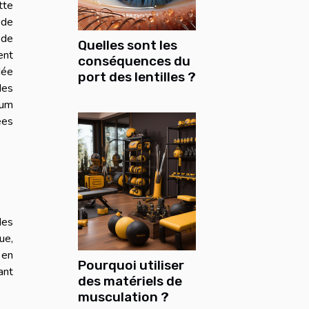
tte
 de
 de
Quelles sont les
ent
conséquences du
dée
port des lentilles ?
des
rum
ées
des
ue,
 en
Pourquoi utiliser
ant
des matériels de
musculation ?